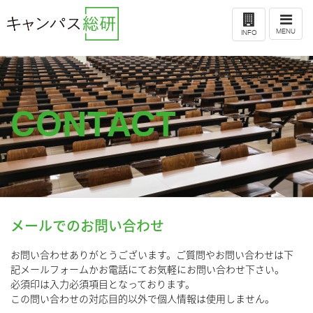
ナ
ビ
MENU
ゲ
INFO
ー
シ
ョ
ン
CONTACT
メールでのお問い合わせ
お問い合わせありがとうございます。ご質問やお問い合わせは下
記メールフォームかお電話にてお気軽にお問い合わせ下さい。
必須印は入力必須項目となっております。
この問い合わせの対応目的以外で個人情報は使用しません。